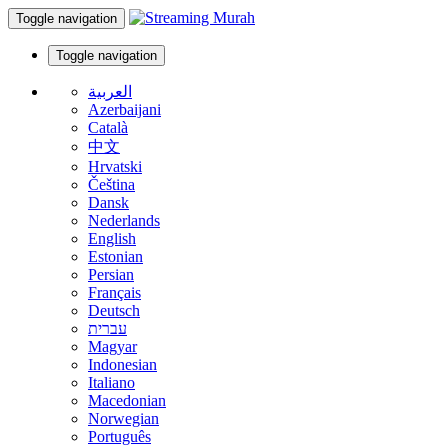
Toggle navigation
Toggle navigation
العربية
Azerbaijani
Català
中文
Hrvatski
Čeština
Dansk
Nederlands
English
Estonian
Persian
Français
Deutsch
עברית
Magyar
Indonesian
Italiano
Macedonian
Norwegian
Português