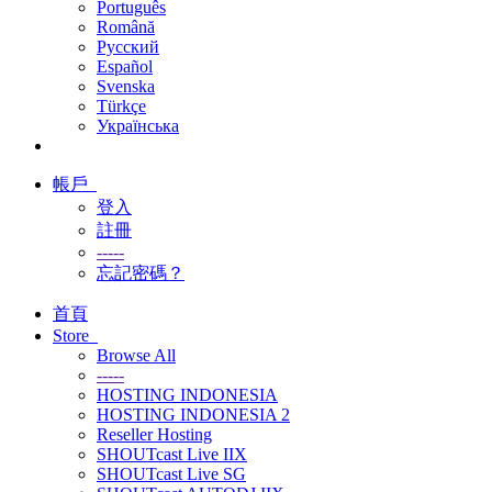
Português
Română
Русский
Español
Svenska
Türkçe
Українська
帳戶
登入
註冊
-----
忘記密碼？
首頁
Store
Browse All
-----
HOSTING INDONESIA
HOSTING INDONESIA 2
Reseller Hosting
SHOUTcast Live IIX
SHOUTcast Live SG