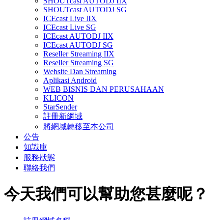
SHOUTcast AUTODJ IIX
SHOUTcast AUTODJ SG
ICEcast Live IIX
ICEcast Live SG
ICEcast AUTODJ IIX
ICEcast AUTODJ SG
Reseller Streaming IIX
Reseller Streaming SG
Website Dan Streaming
Aplikasi Android
WEB BISNIS DAN PERUSAHAAN
KLICON
StarSender
註冊新網域
將網域轉移至本公司
公告
知識庫
服務狀態
聯絡我們
今天我們可以幫助您甚麼呢？