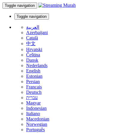
Toggle navigation
Toggle navigation
العربية
Azerbaijani
Català
中文
Hrvatski
Čeština
Dansk
Nederlands
English
Estonian
Persian
Français
Deutsch
עברית
Magyar
Indonesian
Italiano
Macedonian
Norwegian
Português