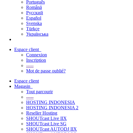
Português
Română
Русский
Español
Svenska
Türkçe
Українська
Espace client
Connexion
Inscription
-----
Mot de passe oublié?
Espace client
Magasin
Tout parcourir
-----
HOSTING INDONESIA
HOSTING INDONESIA 2
Reseller Hosting
SHOUTcast Live IIX
SHOUTcast Live SG
SHOUTcast AUTODJ IIX