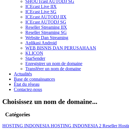
SHOUTcast AUTODJ SG
ICEcast Live IIX
ICEcast Live SG
ICEcast AUTODJ IIX
ICEcast AUTODJ SG
Reseller Streaming IIX
Reseller Streaming SG
Website Dan Streaming
Aplikasi Android
WEB BISNIS DAN PERUSAHAAN
KLICON
StarSender
Enregistrer un nom de domaine
Transférer un nom de domaine
Actualités
Base de connaissances
État du réseau
Contactez-nous
Choisissez un nom de domaine...
Catégories
HOSTING INDONESIA
HOSTING INDONESIA 2
Reseller Host