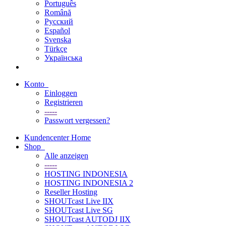
Português
Română
Русский
Español
Svenska
Türkçe
Українська
Konto
Einloggen
Registrieren
-----
Passwort vergessen?
Kundencenter Home
Shop
Alle anzeigen
-----
HOSTING INDONESIA
HOSTING INDONESIA 2
Reseller Hosting
SHOUTcast Live IIX
SHOUTcast Live SG
SHOUTcast AUTODJ IIX