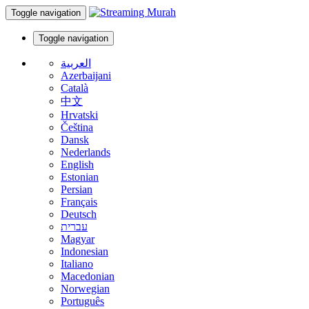
Toggle navigation
Toggle navigation
العربية
Azerbaijani
Català
中文
Hrvatski
Čeština
Dansk
Nederlands
English
Estonian
Persian
Français
Deutsch
עברית
Magyar
Indonesian
Italiano
Macedonian
Norwegian
Português