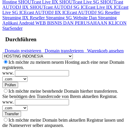
Hosting
SHOUTcast Live IIX
SHOUTcast Live SG
SHOUTcast
AUTODJ IIX
SHOUTcast AUTODJ SG
ICEcast Live IIX
ICEcast
Live SG
ICEcast AUTODJ IIX
ICEcast AUTODJ SG
Reseller
Streaming IIX
Reseller Streaming SG
Website Dan Streaming
Aplikasi Android
WEB BISNIS DAN PERUSAHAAN
KLICON
StarSender
Durchführen
Domain registrieren
Domain transferieren
Warenkorb ansehen
Ich möchte zu meinem neuem Hosting auch eine neue Domain
registrieren.
www.
Prüfen
Ich möchte meine bestehende Domain hierher transferieren.
Sie benötigen den Transfercode von Ihrem aktuellen Registrar.
www.
Transfer
Ich möchte meine Domain beim aktuellen Registrar lassen und
die Nameserver selber anspassen.