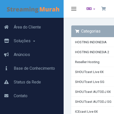
Toggle
navigation
Área do Cliente
Categorias
Soluções
HOSTING INDONESIA
HOSTING INDONESIA 2
Anúncios
Reseller Hosting
Base de Conhecimento
SHOUTcast Live IIX
Status da Rede
SHOUTcast Live SG
SHOUTcast AUTODJ IIX
Contato
SHOUTcast AUTODJ SG
ICEcast Live IIX