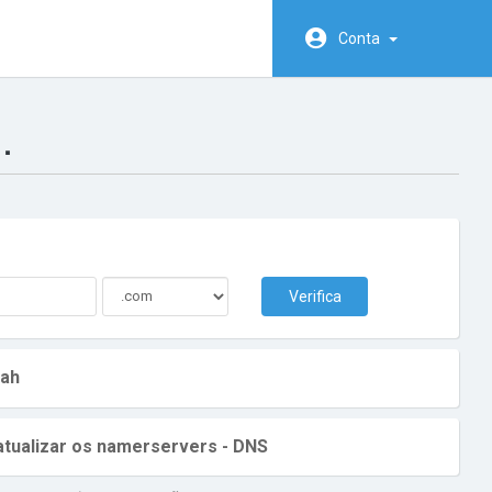
Conta
.
Verifica
rah
 atualizar os namerservers - DNS