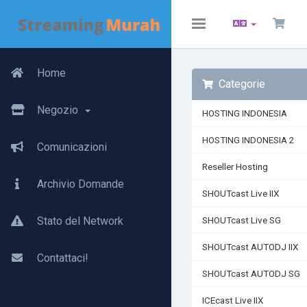
Toggle
navigation
Home
Categorie
Negozio
HOSTING INDONESIA
HOSTING INDONESIA 2
Comunicazioni
Reseller Hosting
Archivio Domande
SHOUTcast Live IIX
Stato del Network
SHOUTcast Live SG
SHOUTcast AUTODJ IIX
Contattaci!
SHOUTcast AUTODJ SG
ICEcast Live IIX