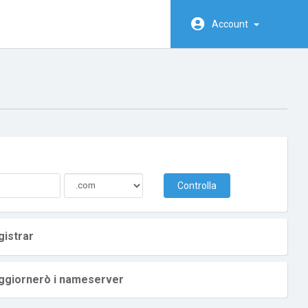
Account
Controlla
gistrar
 aggiornerò i nameserver