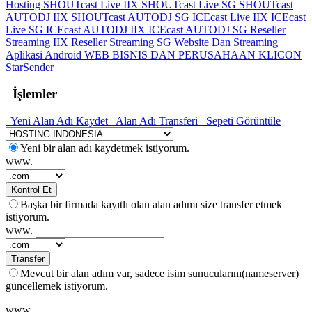
Hosting
SHOUTcast Live IIX
SHOUTcast Live SG
SHOUTcast
AUTODJ IIX
SHOUTcast AUTODJ SG
ICEcast Live IIX
ICEcast
Live SG
ICEcast AUTODJ IIX
ICEcast AUTODJ SG
Reseller
Streaming IIX
Reseller Streaming SG
Website Dan Streaming
Aplikasi Android
WEB BISNIS DAN PERUSAHAAN
KLICON
StarSender
İşlemler
Yeni Alan Adı Kaydet
Alan Adı Transferi
Sepeti Görüntüle
Yeni bir alan adı kaydetmek istiyorum.
www.
Kontrol Et
Başka bir firmada kayıtlı olan alan adımı size transfer etmek
istiyorum.
www.
Transfer
Mevcut bir alan adım var, sadece isim sunucularını(nameserver)
güncellemek istiyorum.
www.