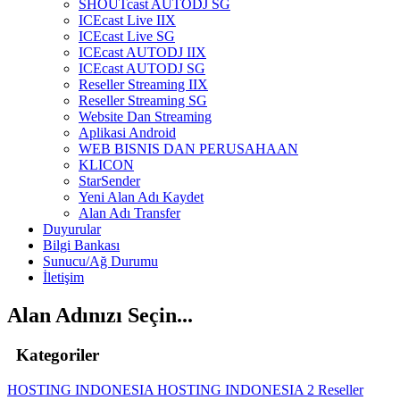
SHOUTcast AUTODJ SG
ICEcast Live IIX
ICEcast Live SG
ICEcast AUTODJ IIX
ICEcast AUTODJ SG
Reseller Streaming IIX
Reseller Streaming SG
Website Dan Streaming
Aplikasi Android
WEB BISNIS DAN PERUSAHAAN
KLICON
StarSender
Yeni Alan Adı Kaydet
Alan Adı Transfer
Duyurular
Bilgi Bankası
Sunucu/Ağ Durumu
İletişim
Alan Adınızı Seçin...
Kategoriler
HOSTING INDONESIA
HOSTING INDONESIA 2
Reseller