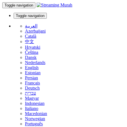
Toggle navigation
Toggle navigation
العربية
Azerbaijani
Català
中文
Hrvatski
Čeština
Dansk
Nederlands
English
Estonian
Persian
Français
Deutsch
עברית
Magyar
Indonesian
Italiano
Macedonian
Norwegian
Português