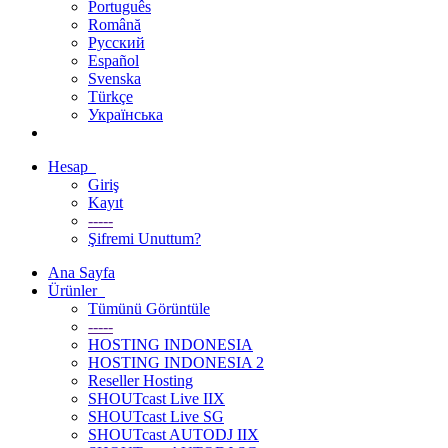
Português
Română
Русский
Español
Svenska
Türkçe
Українська
Hesap
Giriş
Kayıt
-----
Şifremi Unuttum?
Ana Sayfa
Ürünler
Tümünü Görüntüle
-----
HOSTING INDONESIA
HOSTING INDONESIA 2
Reseller Hosting
SHOUTcast Live IIX
SHOUTcast Live SG
SHOUTcast AUTODJ IIX