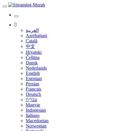
Toggle
navigation
Toggle
navigation
العربية
Azerbaijani
Català
中文
Hrvatski
Čeština
Dansk
Nederlands
English
Estonian
Persian
Français
Deutsch
עברית
Magyar
Indonesian
Italiano
Macedonian
Norwegian