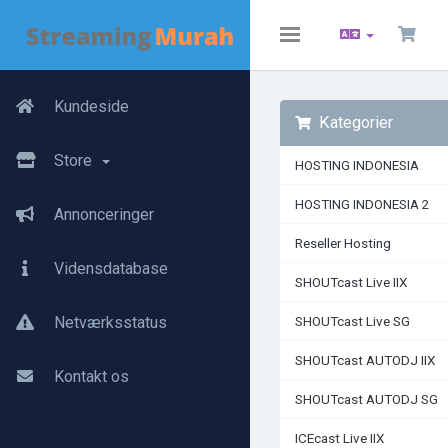
Toggle
navigation
Kundeside
Kategorier
Store
HOSTING INDONESIA
HOSTING INDONESIA 2
Annonceringer
Reseller Hosting
Vidensdatabase
SHOUTcast Live IIX
Netværksstatus
SHOUTcast Live SG
SHOUTcast AUTODJ IIX
Kontakt os
SHOUTcast AUTODJ SG
ICEcast Live IIX