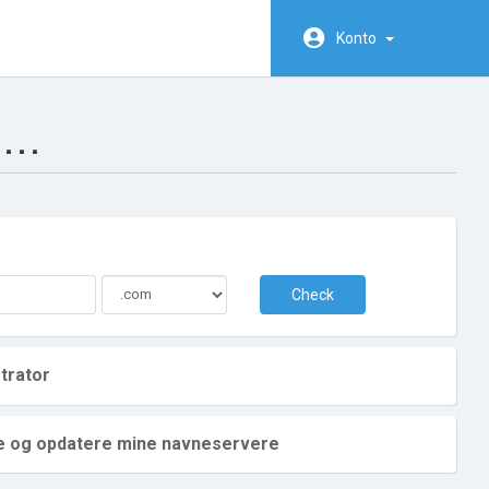
Konto
n…
Check
trator
e og opdatere mine navneservere