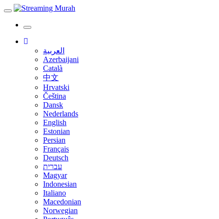
Toggle
navigation
Toggle
navigation
العربية
Azerbaijani
Català
中文
Hrvatski
Čeština
Dansk
Nederlands
English
Estonian
Persian
Français
Deutsch
עברית
Magyar
Indonesian
Italiano
Macedonian
Norwegian