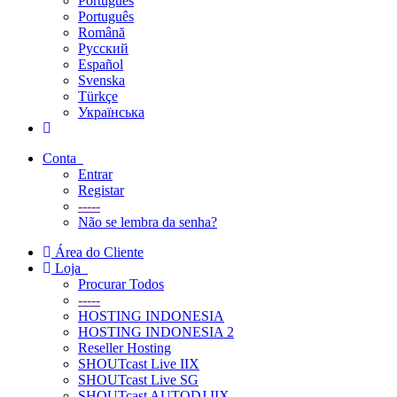
Português
Português
Română
Русский
Español
Svenska
Türkçe
Українська
Conta
Entrar
Registar
-----
Não se lembra da senha?
Área do Cliente
Loja
Procurar Todos
-----
HOSTING INDONESIA
HOSTING INDONESIA 2
Reseller Hosting
SHOUTcast Live IIX
SHOUTcast Live SG
SHOUTcast AUTODJ IIX