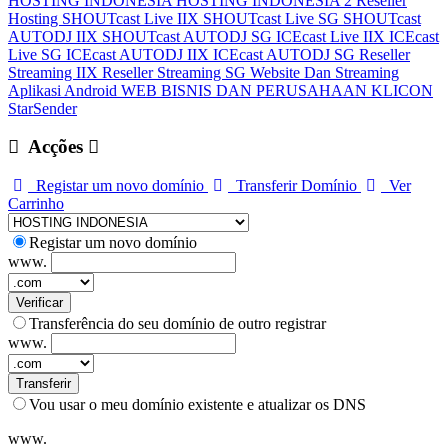
HOSTING INDONESIA
HOSTING INDONESIA 2
Reseller
Hosting
SHOUTcast Live IIX
SHOUTcast Live SG
SHOUTcast
AUTODJ IIX
SHOUTcast AUTODJ SG
ICEcast Live IIX
ICEcast
Live SG
ICEcast AUTODJ IIX
ICEcast AUTODJ SG
Reseller
Streaming IIX
Reseller Streaming SG
Website Dan Streaming
Aplikasi Android
WEB BISNIS DAN PERUSAHAAN
KLICON
StarSender
Acções
Registar um novo domínio
Transferir Domínio
Ver
Carrinho
Registar um novo domínio
www.
Verificar
Transferência do seu domínio de outro registrar
www.
Transferir
Vou usar o meu domínio existente e atualizar os DNS
www.