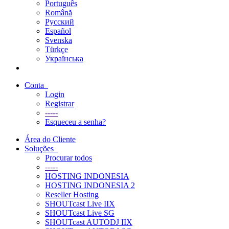
Português
Română
Русский
Español
Svenska
Türkçe
Українська
Conta
Login
Registrar
-----
Esqueceu a senha?
Área do Cliente
Soluções
Procurar todos
-----
HOSTING INDONESIA
HOSTING INDONESIA 2
Reseller Hosting
SHOUTcast Live IIX
SHOUTcast Live SG
SHOUTcast AUTODJ IIX