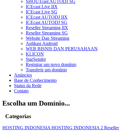
SHOUTcast AUTODJ SG
ICEcast Live IIX
ICEcast Live SG
ICEcast AUTODJ IIX
ICEcast AUTODJ SG
Reseller Streaming IIX
Reseller Streaming SG
Website Dan Streaming
Aplikasi Android
WEB BISNIS DAN PERUSAHAAN
KLICON
StarSender
Registrar um novo domínio
Transferir um domínio
Anúncios
Base de Conhecimento
Status da Rede
Contato
Escolha um Domínio...
Categorias
HOSTING INDONESIA
HOSTING INDONESIA 2
Reseller