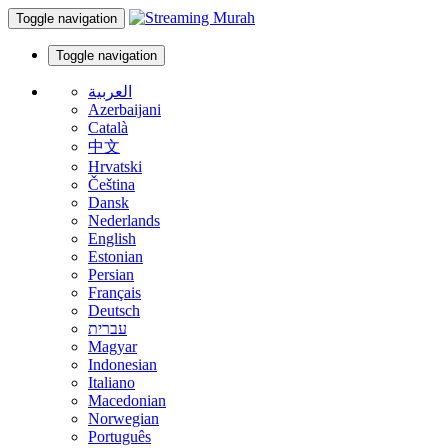
Toggle navigation
Toggle navigation
العربية
Azerbaijani
Català
中文
Hrvatski
Čeština
Dansk
Nederlands
English
Estonian
Persian
Français
Deutsch
עברית
Magyar
Indonesian
Italiano
Macedonian
Norwegian
Português