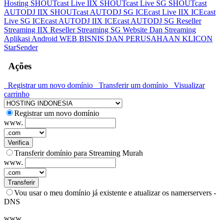
Hosting
SHOUTcast Live IIX
SHOUTcast Live SG
SHOUTcast
AUTODJ IIX
SHOUTcast AUTODJ SG
ICEcast Live IIX
ICEcast
Live SG
ICEcast AUTODJ IIX
ICEcast AUTODJ SG
Reseller
Streaming IIX
Reseller Streaming SG
Website Dan Streaming
Aplikasi Android
WEB BISNIS DAN PERUSAHAAN
KLICON
StarSender
Ações
Registrar um novo domínio
Transferir um domínio
Visualizar
carrinho
Registrar um novo domínio
www.
Verifica
Transferir domínio para Streaming Murah
www.
Transferir
Vou usar o meu domínio já existente e atualizar os namerservers -
DNS
www.