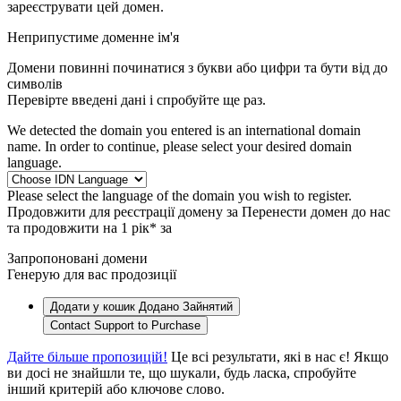
зареєструвати цей домен.
Неприпустиме доменне ім'я
Домени повинні починатися з букви або цифри
та бути від
до
символів
Перевірте введені дані і спробуйте ще раз.
We detected the domain you entered is an international domain
name. In order to continue, please select your desired domain
language.
Please select the language of the domain you wish to register.
Продовжити для реєстрації домену за
Перенести домен до нас
та продовжити на 1 рік* за
Запропоновані домени
Генерую для вас продозиції
Додати у кошик
Додано
Зайнятий
Contact Support to Purchase
Дайте більше пропозицій!
Це всі результати, які в нас є! Якщо
ви досі не знайшли те, що шукали, будь ласка, спробуйте
інший критерій або ключове слово.