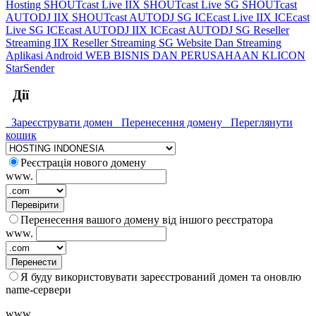
Hosting
SHOUTcast Live IIX
SHOUTcast Live SG
SHOUTcast
AUTODJ IIX
SHOUTcast AUTODJ SG
ICEcast Live IIX
ICEcast
Live SG
ICEcast AUTODJ IIX
ICEcast AUTODJ SG
Reseller
Streaming IIX
Reseller Streaming SG
Website Dan Streaming
Aplikasi Android
WEB BISNIS DAN PERUSAHAAN
KLICON
StarSender
Дії
Зареєструвати домен
Перенесення домену
Переглянути
кошик
Реєстрація нового домену
www.
Перевірити
Перенесення вашого домену від іншого реєстратора
www.
Перенести
Я буду використовувати зареєстрований домен та оновлю
name-сервери
www.