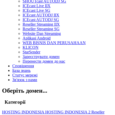
SHOUTcast AUTODJ SG
ICEcast Live IIX
ICEcast Live SG
ICEcast AUTODJ IIX
ICEcast AUTODJ SG
Reseller Streaming IIX
Reseller Streaming SG
Website Dan Streaming
Aplikasi Android
WEB BISNIS DAN PERUSAHAAN
KLICON
StarSender
Зареєструвати домен
Перенести домен до нас
Сповіщення
База знань
Статус мережі
Зв'язок з нами
Оберіть домен...
Категорії
HOSTING INDONESIA
HOSTING INDONESIA 2
Reseller