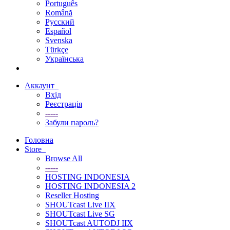
Português
Română
Русский
Español
Svenska
Türkçe
Українська
Аккаунт
Вхід
Реєстрація
-----
Забули пароль?
Головна
Store
Browse All
-----
HOSTING INDONESIA
HOSTING INDONESIA 2
Reseller Hosting
SHOUTcast Live IIX
SHOUTcast Live SG
SHOUTcast AUTODJ IIX