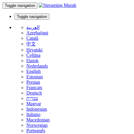
Toggle navigation
Toggle navigation
العربية
Azerbaijani
Català
中文
Hrvatski
Čeština
Dansk
Nederlands
English
Estonian
Persian
Français
Deutsch
עברית
Magyar
Indonesian
Italiano
Macedonian
Norwegian
Português