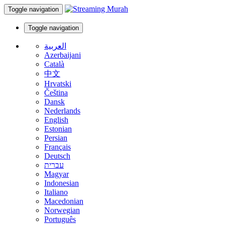
Toggle navigation
Toggle navigation
العربية
Azerbaijani
Català
中文
Hrvatski
Čeština
Dansk
Nederlands
English
Estonian
Persian
Français
Deutsch
עברית
Magyar
Indonesian
Italiano
Macedonian
Norwegian
Português