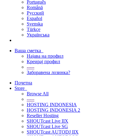
Português
Română
Русский
Español
Svenska
Türkçe
Українська
Ваша сметка
Најава на профил
Креирај профил
-----
Заборавена лозинка?
Почетна
Store
Browse All
-----
HOSTING INDONESIA
HOSTING INDONESIA 2
Reseller Hosting
SHOUTcast Live IIX
SHOUTcast Live SG
SHOUTcast AUTODJ IIX