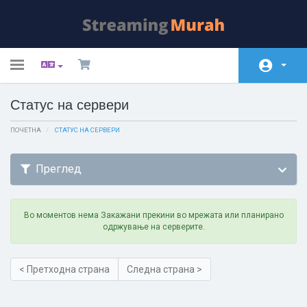
Toggle
navigation
Статус на сервери
Почетна
ПОЧЕТНА
Store
СТАТУС НА СЕРВЕРИ
Акции и промоции
Преглед
База на знаења
Статус на сервери
Во моментов нема Закажани прекини во мрежата или планирано
одржување на серверите.
Контакт
< Претходна страна
Следна страна >