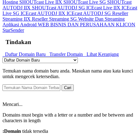
Hosting
SHOUTcast Live IIX
SHOUTcast Live SG
SHOUTcast
AUTODJ IIX
SHOUTcast AUTODJ SG
ICEcast Live IIX
ICEcast
Live SG
ICEcast AUTODJ IIX
ICEcast AUTODJ SG
Reseller
Streaming IIX
Reseller Streaming SG
Website Dan Streaming
Aplikasi Android
WEB BISNIS DAN PERUSAHAAN
KLICON
StarSender
Tindakan
Daftar Domain Baru
Transfer Domain
Lihat Keranjang
Temukan nama domain baru anda. Masukan nama atau kata kunci
untuk mengecek ketersedian.
Cari
Mencari...
Domains must begin with a letter or a number
and be between
and
characters in length
:Domain
tidak tersedia