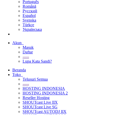
Português
Română
Русский
Español
Svenska
Türkçe
Українська
Akun
Masuk
Daftar
-----
Lupa Kata Sandi?
Beranda
Toko
Telusuri Semua
-----
HOSTING INDONESIA
HOSTING INDONESIA 2
Reseller Hosting
SHOUTcast Live IIX
SHOUTcast Live SG
SHOUTcast AUTODJ IIX