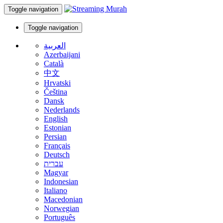
Toggle navigation
Toggle navigation
العربية
Azerbaijani
Català
中文
Hrvatski
Čeština
Dansk
Nederlands
English
Estonian
Persian
Français
Deutsch
עברית
Magyar
Indonesian
Italiano
Macedonian
Norwegian
Português