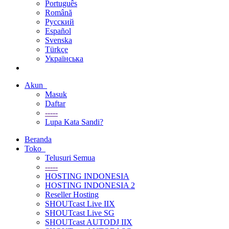
Português
Română
Русский
Español
Svenska
Türkçe
Українська
Akun
Masuk
Daftar
-----
Lupa Kata Sandi?
Beranda
Toko
Telusuri Semua
-----
HOSTING INDONESIA
HOSTING INDONESIA 2
Reseller Hosting
SHOUTcast Live IIX
SHOUTcast Live SG
SHOUTcast AUTODJ IIX