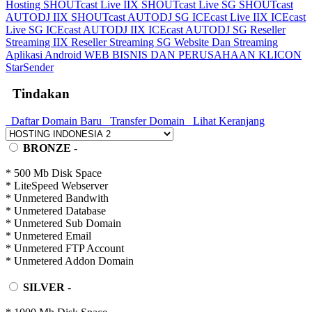
Hosting
SHOUTcast Live IIX
SHOUTcast Live SG
SHOUTcast
AUTODJ IIX
SHOUTcast AUTODJ SG
ICEcast Live IIX
ICEcast
Live SG
ICEcast AUTODJ IIX
ICEcast AUTODJ SG
Reseller
Streaming IIX
Reseller Streaming SG
Website Dan Streaming
Aplikasi Android
WEB BISNIS DAN PERUSAHAAN
KLICON
StarSender
Tindakan
Daftar Domain Baru
Transfer Domain
Lihat Keranjang
BRONZE
-
* 500 Mb Disk Space
* LiteSpeed Webserver
* Unmetered Bandwith
* Unmetered Database
* Unmetered Sub Domain
* Unmetered Email
* Unmetered FTP Account
* Unmetered Addon Domain
SILVER
-