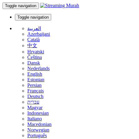
Toggle navigation
Toggle navigation
العربية
Azerbaijani
Català
中文
Hrvatski
Čeština
Dansk
Nederlands
English
Estonian
Persian
Français
Deutsch
עברית
Magyar
Indonesian
Italiano
Macedonian
Norwegian
Português