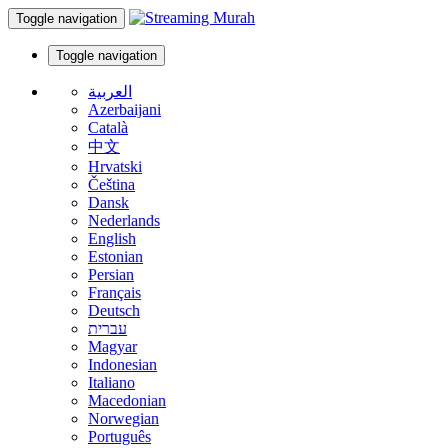
Toggle navigation
Toggle navigation
العربية
Azerbaijani
Català
中文
Hrvatski
Čeština
Dansk
Nederlands
English
Estonian
Persian
Français
Deutsch
עברית
Magyar
Indonesian
Italiano
Macedonian
Norwegian
Português