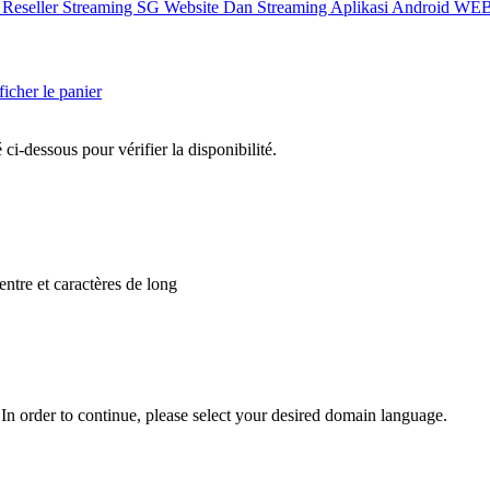
X
Reseller Streaming SG
Website Dan Streaming
Aplikasi Android
WEB
icher le panier
-dessous pour vérifier la disponibilité.
 entre
et
caractères de long
In order to continue, please select your desired domain language.