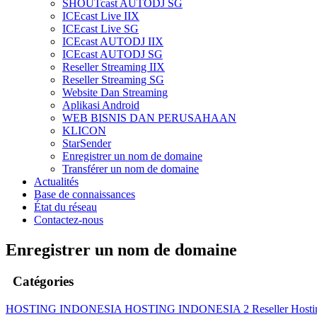
SHOUTcast AUTODJ SG
ICEcast Live IIX
ICEcast Live SG
ICEcast AUTODJ IIX
ICEcast AUTODJ SG
Reseller Streaming IIX
Reseller Streaming SG
Website Dan Streaming
Aplikasi Android
WEB BISNIS DAN PERUSAHAAN
KLICON
StarSender
Enregistrer un nom de domaine
Transférer un nom de domaine
Actualités
Base de connaissances
État du réseau
Contactez-nous
Enregistrer un nom de domaine
Catégories
HOSTING INDONESIA
HOSTING INDONESIA 2
Reseller Host