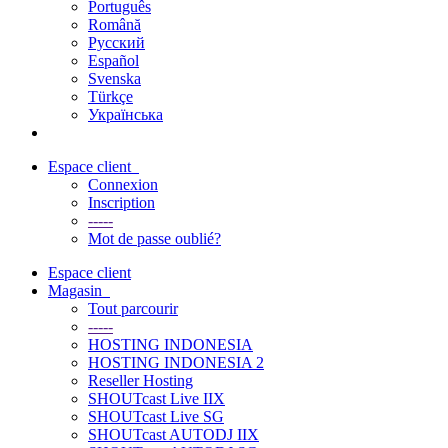
Português
Română
Русский
Español
Svenska
Türkçe
Українська
Espace client
Connexion
Inscription
-----
Mot de passe oublié?
Espace client
Magasin
Tout parcourir
-----
HOSTING INDONESIA
HOSTING INDONESIA 2
Reseller Hosting
SHOUTcast Live IIX
SHOUTcast Live SG
SHOUTcast AUTODJ IIX