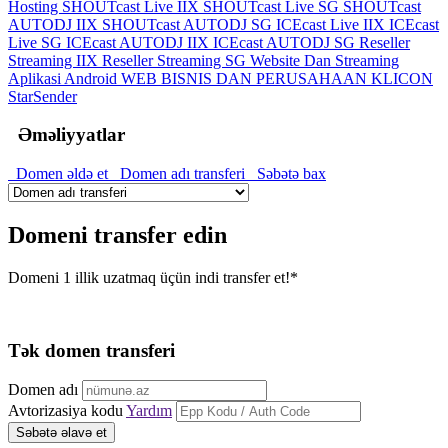
Hosting
SHOUTcast Live IIX
SHOUTcast Live SG
SHOUTcast
AUTODJ IIX
SHOUTcast AUTODJ SG
ICEcast Live IIX
ICEcast
Live SG
ICEcast AUTODJ IIX
ICEcast AUTODJ SG
Reseller
Streaming IIX
Reseller Streaming SG
Website Dan Streaming
Aplikasi Android
WEB BISNIS DAN PERUSAHAAN
KLICON
StarSender
Əməliyyatlar
Domen əldə et
Domen adı transferi
Səbətə bax
Domeni transfer edin
Domeni 1 illik uzatmaq üçün indi transfer et!*
Tək domen transferi
Domen adı
Avtorizasiya kodu
Yardım
Səbətə əlavə et