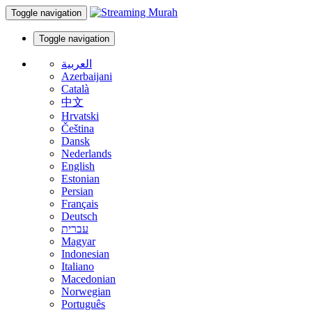
Toggle navigation
Toggle navigation
العربية
Azerbaijani
Català
中文
Hrvatski
Čeština
Dansk
Nederlands
English
Estonian
Persian
Français
Deutsch
עברית
Magyar
Indonesian
Italiano
Macedonian
Norwegian
Português