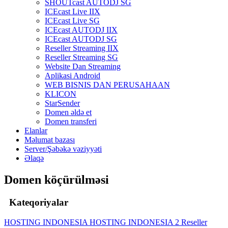
SHOUTcast AUTODJ SG
ICEcast Live IIX
ICEcast Live SG
ICEcast AUTODJ IIX
ICEcast AUTODJ SG
Reseller Streaming IIX
Reseller Streaming SG
Website Dan Streaming
Aplikasi Android
WEB BISNIS DAN PERUSAHAAN
KLICON
StarSender
Domen əldə et
Domen transferi
Elanlar
Məlumat bazası
Server/Şəbəkə vəziyyəti
Əlaqə
Domen köçürülməsi
Kateqoriyalar
HOSTING INDONESIA
HOSTING INDONESIA 2
Reseller