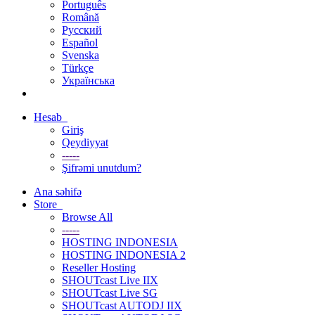
Português
Română
Русский
Español
Svenska
Türkçe
Українська
Hesab
Giriş
Qeydiyyat
-----
Şifrəmi unutdum?
Ana səhifə
Store
Browse All
-----
HOSTING INDONESIA
HOSTING INDONESIA 2
Reseller Hosting
SHOUTcast Live IIX
SHOUTcast Live SG
SHOUTcast AUTODJ IIX