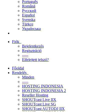
Português
Română
Русский
Español
Svenska
Türkçe
Українська
Fiók
Bejelentkezés
Regisztráció
-----
Elfelejtett jelszó?
Főoldal
Rendelés
Minden
-----
HOSTING INDONESIA
HOSTING INDONESIA 2
Reseller Hosting
SHOUTcast Live IIX
SHOUTcast Live SG
SHOUTcast AUTODJ IIX