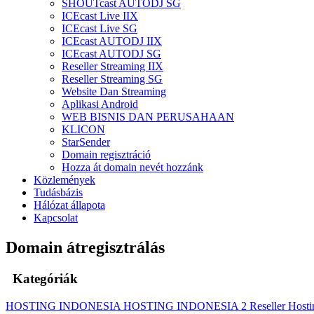
SHOUTcast AUTODJ SG
ICEcast Live IIX
ICEcast Live SG
ICEcast AUTODJ IIX
ICEcast AUTODJ SG
Reseller Streaming IIX
Reseller Streaming SG
Website Dan Streaming
Aplikasi Android
WEB BISNIS DAN PERUSAHAAN
KLICON
StarSender
Domain regisztráció
Hozza át domain nevét hozzánk
Közlemények
Tudásbázis
Hálózat állapota
Kapcsolat
Domain átregisztrálás
Kategóriák
HOSTING INDONESIA
HOSTING INDONESIA 2
Reseller Host