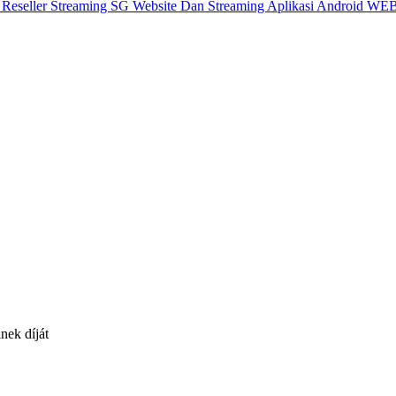
X
Reseller Streaming SG
Website Dan Streaming
Aplikasi Android
WEB
nek díját