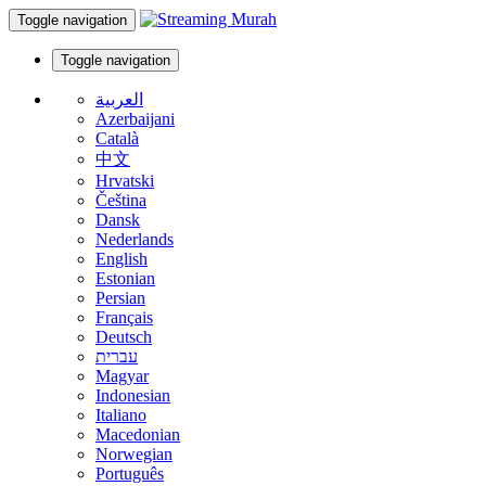
Toggle navigation
Toggle navigation
العربية
Azerbaijani
Català
中文
Hrvatski
Čeština
Dansk
Nederlands
English
Estonian
Persian
Français
Deutsch
עברית
Magyar
Indonesian
Italiano
Macedonian
Norwegian
Português