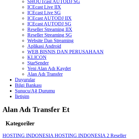
SHOUTcast AUTODJ SG
ICEcast Live IIX
ICEcast Live SG
ICEcast AUTODJ IIX
ICEcast AUTODJ SG
Reseller Streaming IIX
Reseller Streaming SG
Website Dan Streaming
Aplikasi Android
WEB BISNIS DAN PERUSAHAAN
KLICON
StarSender
Yeni Alan Adı Kaydet
Alan Adı Transfer
Duyurular
Bilgi Bankası
Sunucu/Ağ Durumu
İletişim
Alan Adı Transfer Et
Kategoriler
HOSTING INDONESIA
HOSTING INDONESIA 2
Reseller