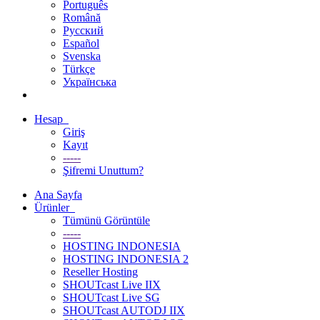
Português
Română
Русский
Español
Svenska
Türkçe
Українська
Hesap
Giriş
Kayıt
-----
Şifremi Unuttum?
Ana Sayfa
Ürünler
Tümünü Görüntüle
-----
HOSTING INDONESIA
HOSTING INDONESIA 2
Reseller Hosting
SHOUTcast Live IIX
SHOUTcast Live SG
SHOUTcast AUTODJ IIX