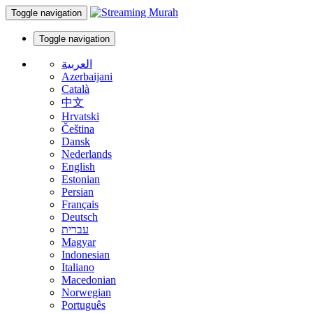
Toggle navigation
Toggle navigation
العربية
Azerbaijani
Català
中文
Hrvatski
Čeština
Dansk
Nederlands
English
Estonian
Persian
Français
Deutsch
עברית
Magyar
Indonesian
Italiano
Macedonian
Norwegian
Português