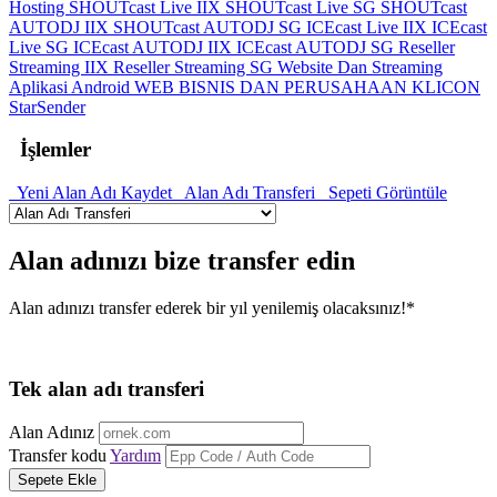
Hosting
SHOUTcast Live IIX
SHOUTcast Live SG
SHOUTcast
AUTODJ IIX
SHOUTcast AUTODJ SG
ICEcast Live IIX
ICEcast
Live SG
ICEcast AUTODJ IIX
ICEcast AUTODJ SG
Reseller
Streaming IIX
Reseller Streaming SG
Website Dan Streaming
Aplikasi Android
WEB BISNIS DAN PERUSAHAAN
KLICON
StarSender
İşlemler
Yeni Alan Adı Kaydet
Alan Adı Transferi
Sepeti Görüntüle
Alan adınızı bize transfer edin
Alan adınızı transfer ederek bir yıl yenilemiş olacaksınız!*
Tek alan adı transferi
Alan Adınız
Transfer kodu
Yardım
Sepete Ekle