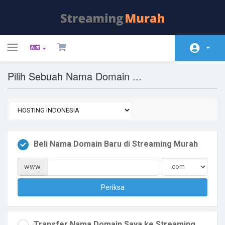
Toggle
navigation
Pilih Sebuah Nama Domain ...
Beranda
Toko
Pengumuman
Pengetahuan
Beli Nama Domain Baru di Streaming Murah
Status Server
www.
Hubungi Kami
Periksa
Transfer Nama Domain Saya ke Streaming