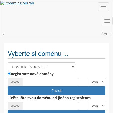
Toggl
navig
Tog
nav
Účet
Vyberte si doménu ...
Registrace nové domény
www.
Check
Přesuňte svou doménu od jiného registrátora
www.