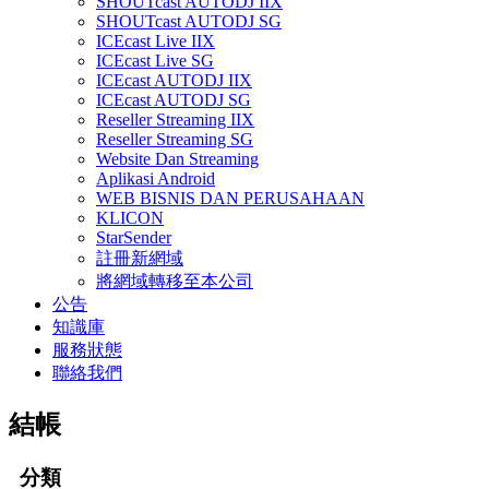
SHOUTcast AUTODJ IIX
SHOUTcast AUTODJ SG
ICEcast Live IIX
ICEcast Live SG
ICEcast AUTODJ IIX
ICEcast AUTODJ SG
Reseller Streaming IIX
Reseller Streaming SG
Website Dan Streaming
Aplikasi Android
WEB BISNIS DAN PERUSAHAAN
KLICON
StarSender
註冊新網域
將網域轉移至本公司
公告
知識庫
服務狀態
聯絡我們
結帳
分類