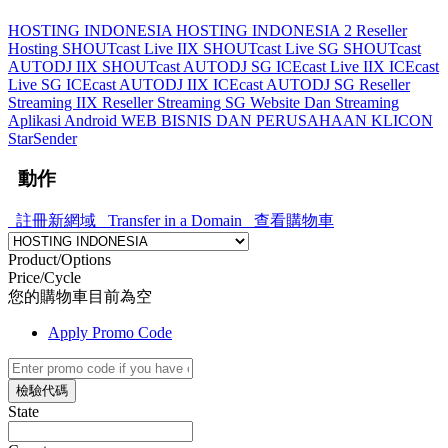
HOSTING INDONESIA
HOSTING INDONESIA 2
Reseller
Hosting
SHOUTcast Live IIX
SHOUTcast Live SG
SHOUTcast
AUTODJ IIX
SHOUTcast AUTODJ SG
ICEcast Live IIX
ICEcast
Live SG
ICEcast AUTODJ IIX
ICEcast AUTODJ SG
Reseller
Streaming IIX
Reseller Streaming SG
Website Dan Streaming
Aplikasi Android
WEB BISNIS DAN PERUSAHAAN
KLICON
StarSender
動作
註冊新網域
Transfer in a Domain
查看購物車
Product/Options
Price/Cycle
您的購物車目前為空
Apply Promo Code
檢驗代碼
State