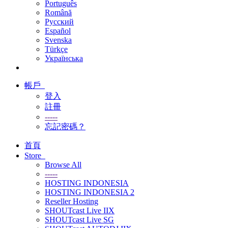
Português
Română
Русский
Español
Svenska
Türkçe
Українська
帳戶
登入
註冊
-----
忘記密碼？
首頁
Store
Browse All
-----
HOSTING INDONESIA
HOSTING INDONESIA 2
Reseller Hosting
SHOUTcast Live IIX
SHOUTcast Live SG