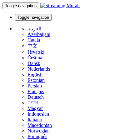
Toggle navigation
Toggle navigation
العربية
Azerbaijani
Català
中文
Hrvatski
Čeština
Dansk
Nederlands
English
Estonian
Persian
Français
Deutsch
עברית
Magyar
Indonesian
Italiano
Macedonian
Norwegian
Português