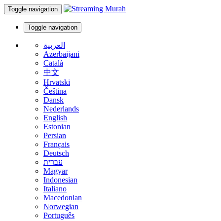
Toggle navigation
Toggle navigation
العربية
Azerbaijani
Català
中文
Hrvatski
Čeština
Dansk
Nederlands
English
Estonian
Persian
Français
Deutsch
עברית
Magyar
Indonesian
Italiano
Macedonian
Norwegian
Português