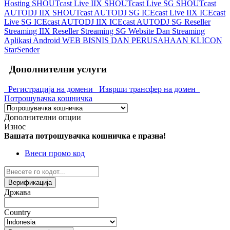
Hosting
SHOUTcast Live IIX
SHOUTcast Live SG
SHOUTcast
AUTODJ IIX
SHOUTcast AUTODJ SG
ICEcast Live IIX
ICEcast
Live SG
ICEcast AUTODJ IIX
ICEcast AUTODJ SG
Reseller
Streaming IIX
Reseller Streaming SG
Website Dan Streaming
Aplikasi Android
WEB BISNIS DAN PERUSAHAAN
KLICON
StarSender
Дополнителни услуги
Регистрација на домени
Изврши трансфер на домен
Потрошувачка кошничка
Дополнителни опции
Износ
Вашата потрошувачка кошничка е празна!
Внеси промо код
Верификација
Држава
Country