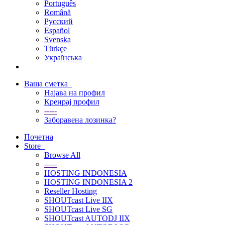
Português
Română
Русский
Español
Svenska
Türkçe
Українська
Ваша сметка
Најава на профил
Креирај профил
-----
Заборавена лозинка?
Почетна
Store
Browse All
-----
HOSTING INDONESIA
HOSTING INDONESIA 2
Reseller Hosting
SHOUTcast Live IIX
SHOUTcast Live SG
SHOUTcast AUTODJ IIX