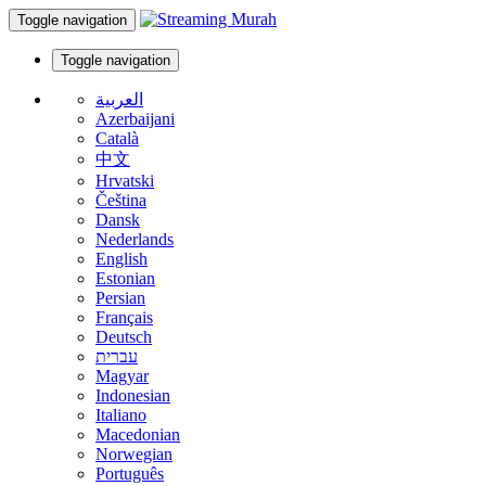
Toggle navigation
Toggle navigation
العربية
Azerbaijani
Català
中文
Hrvatski
Čeština
Dansk
Nederlands
English
Estonian
Persian
Français
Deutsch
עברית
Magyar
Indonesian
Italiano
Macedonian
Norwegian
Português