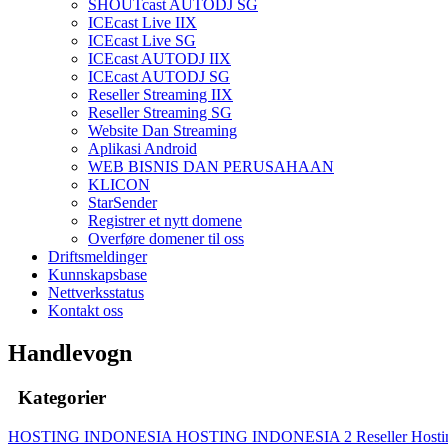
SHOUTcast AUTODJ SG
ICEcast Live IIX
ICEcast Live SG
ICEcast AUTODJ IIX
ICEcast AUTODJ SG
Reseller Streaming IIX
Reseller Streaming SG
Website Dan Streaming
Aplikasi Android
WEB BISNIS DAN PERUSAHAAN
KLICON
StarSender
Registrer et nytt domene
Overføre domener til oss
Driftsmeldinger
Kunnskapsbase
Nettverksstatus
Kontakt oss
Handlevogn
Kategorier
HOSTING INDONESIA
HOSTING INDONESIA 2
Reseller Host