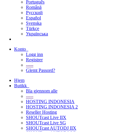
Português
Română
Русский
Español
Svenska
Türkçe
Українська
Konto
Logg inn
Registrer
-----
Glemt Passord?
Hjem
Butikk
Bla gjennom alle
-----
HOSTING INDONESIA
HOSTING INDONESIA 2
Reseller Hosting
SHOUTcast Live IIX
SHOUTcast Live SG
SHOUTcast AUTODJ IIX