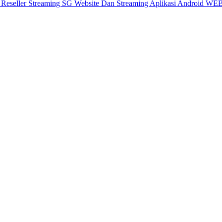
X
Reseller Streaming SG
Website Dan Streaming
Aplikasi Android
WEB