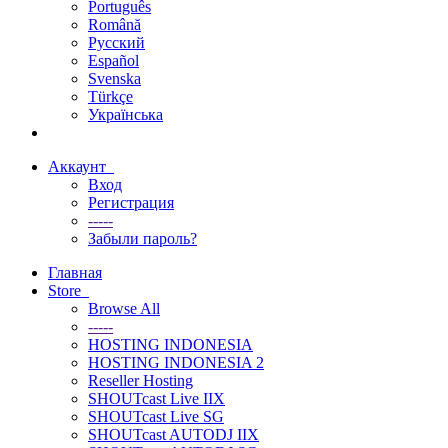
Português
Română
Русский
Español
Svenska
Türkçe
Українська
Аккаунт
Вход
Регистрация
-----
Забыли пароль?
Главная
Store
Browse All
-----
HOSTING INDONESIA
HOSTING INDONESIA 2
Reseller Hosting
SHOUTcast Live IIX
SHOUTcast Live SG
SHOUTcast AUTODJ IIX