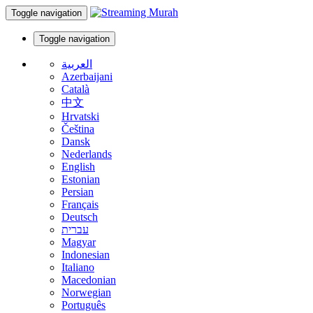
Toggle navigation
Toggle navigation
العربية
Azerbaijani
Català
中文
Hrvatski
Čeština
Dansk
Nederlands
English
Estonian
Persian
Français
Deutsch
עברית
Magyar
Indonesian
Italiano
Macedonian
Norwegian
Português