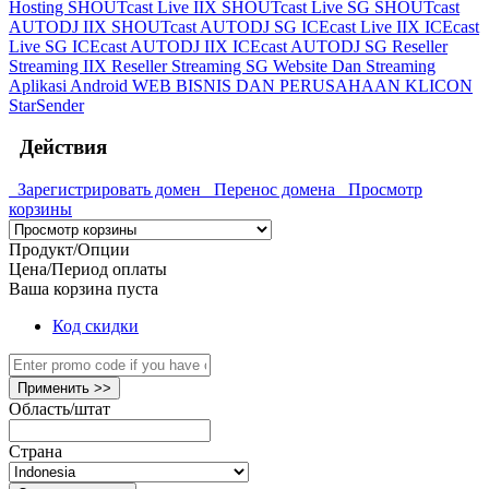
Hosting
SHOUTcast Live IIX
SHOUTcast Live SG
SHOUTcast
AUTODJ IIX
SHOUTcast AUTODJ SG
ICEcast Live IIX
ICEcast
Live SG
ICEcast AUTODJ IIX
ICEcast AUTODJ SG
Reseller
Streaming IIX
Reseller Streaming SG
Website Dan Streaming
Aplikasi Android
WEB BISNIS DAN PERUSAHAAN
KLICON
StarSender
Действия
Зарегистрировать домен
Перенос домена
Просмотр
корзины
Продукт/Опции
Цена/Период оплаты
Ваша корзина пуста
Код скидки
Применить >>
Область/штат
Страна