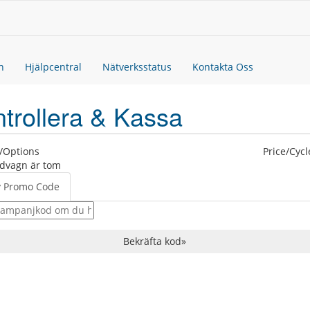
n
Hjälpcentral
Nätverksstatus
Kontakta Oss
trollera & Kassa
/Options
Price/Cycl
dvagn är tom
y Promo Code
Bekräfta kod»