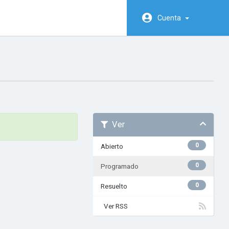
Cuenta
Ver
0
Abierto
0
Programado
0
Resuelto
Ver RSS