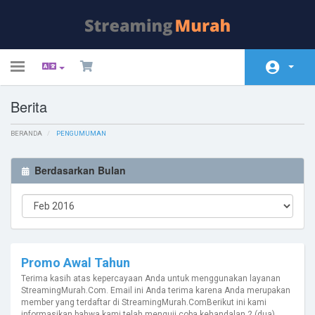
Toggle
navigation
Berita
Beranda
BERANDA
Toko
PENGUMUMAN
Pengumuman
Berdasarkan Bulan
Pengetahuan
Status Server
Hubungi Kami
Promo Awal Tahun
Terima kasih atas kepercayaan Anda untuk menggunakan layanan
StreamingMurah.Com. Email ini Anda terima karena Anda merupakan
member yang terdaftar di StreamingMurah.ComBerikut ini kami
informasikan bahwa kami telah menguji coba kehandalan 2 (dua)