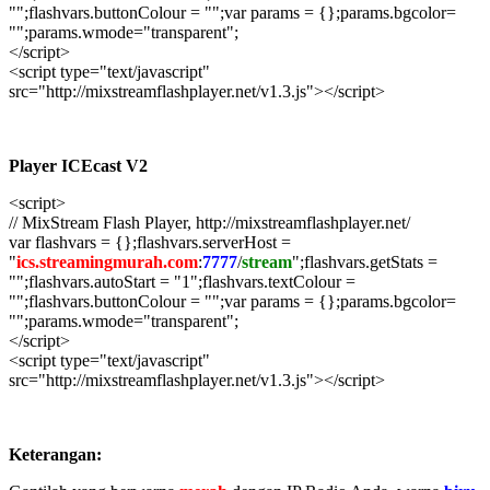
"";flashvars.buttonColour = "";var params = {};params.bgcolor=
"";params.wmode="transparent";
</script>
<script type="text/javascript"
src="http://mixstreamflashplayer.net/v1.3.js"></script>
Player ICEcast V2
<script>
// MixStream Flash Player, http://mixstreamflashplayer.net/
var flashvars = {};flashvars.serverHost =
"
ics.streamingmurah.com
:
7777
/
stream
";flashvars.getStats =
"";flashvars.autoStart = "1";flashvars.textColour =
"";flashvars.buttonColour = "";var params = {};params.bgcolor=
"";params.wmode="transparent";
</script>
<script type="text/javascript"
src="http://mixstreamflashplayer.net/v1.3.js"></script>
Keterangan: