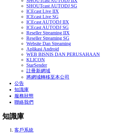
SHOUTcast AUTODJ IIX
SHOUTcast AUTODJ SG
ICEcast Live IIX
ICEcast Live SG
ICEcast AUTODJ IIX
ICEcast AUTODJ SG
Reseller Streaming IIX
Reseller Streaming SG
Website Dan Streaming
Aplikasi Android
WEB BISNIS DAN PERUSAHAAN
KLICON
StarSender
註冊新網域
將網域轉移至本公司
公告
知識庫
服務狀態
聯絡我們
知識庫
客戶系統