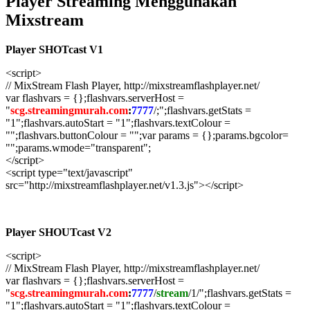
Player Streaming Menggunakan
Mixstream
Player SHOTcast V1
<script>
// MixStream Flash Player, http://mixstreamflashplayer.net/
var flashvars = {};flashvars.serverHost =
"
scg.streamingmurah.com
:
7777
/;";flashvars.getStats =
"1";flashvars.autoStart = "1";flashvars.textColour =
"";flashvars.buttonColour = "";var params = {};params.bgcolor=
"";params.wmode="transparent";
</script>
<script type="text/javascript"
src="http://mixstreamflashplayer.net/v1.3.js"></script>
Player SHOUTcast V2
<script>
// MixStream Flash Player, http://mixstreamflashplayer.net/
var flashvars = {};flashvars.serverHost =
"
scg.streamingmurah.com
:
7777
/
stream
/1/";flashvars.getStats =
"1";flashvars.autoStart = "1";flashvars.textColour =