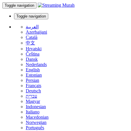
Toggle navigation
Toggle navigation
العربية
Azerbaijani
Català
中文
Hrvatski
Čeština
Dansk
Nederlands
English
Estonian
Persian
Français
Deutsch
עברית
Magyar
Indonesian
Italiano
Macedonian
Norwegian
Português