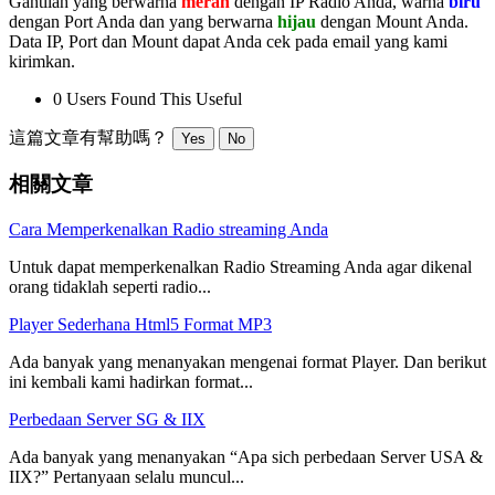
Gantilah yang berwarna
merah
dengan IP Radio Anda, warna
biru
dengan Port Anda dan yang berwarna
hijau
dengan Mount Anda.
Data IP, Port dan Mount dapat Anda cek pada email yang kami
kirimkan.
0 Users Found This Useful
這篇文章有幫助嗎？
Yes
No
相關文章
Cara Memperkenalkan Radio streaming Anda
Untuk dapat memperkenalkan Radio Streaming Anda agar dikenal
orang tidaklah seperti radio...
Player Sederhana Html5 Format MP3
Ada banyak yang menanyakan mengenai format Player. Dan berikut
ini kembali kami hadirkan format...
Perbedaan Server SG & IIX
Ada banyak yang menanyakan “Apa sich perbedaan Server USA &
IIX?” Pertanyaan selalu muncul...