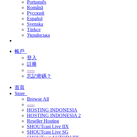
Português
Română
Русский
Español
Svenska
Türkçe
Українська
帳戶
登入
註冊
-----
忘記密碼？
首頁
Store
Browse All
-----
HOSTING INDONESIA
HOSTING INDONESIA 2
Reseller Hosting
SHOUTcast Live IIX
SHOUTcast Live SG