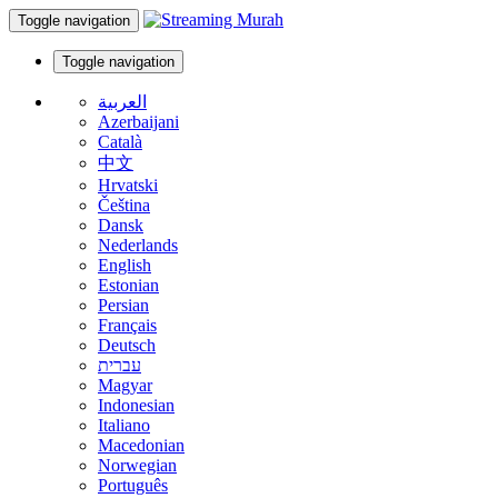
Toggle navigation
Toggle navigation
العربية
Azerbaijani
Català
中文
Hrvatski
Čeština
Dansk
Nederlands
English
Estonian
Persian
Français
Deutsch
עברית
Magyar
Indonesian
Italiano
Macedonian
Norwegian
Português