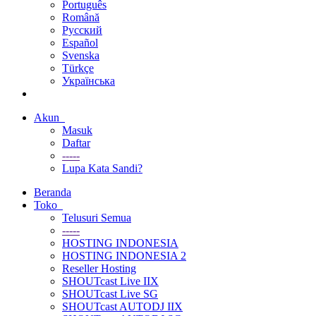
Português
Română
Русский
Español
Svenska
Türkçe
Українська
Akun
Masuk
Daftar
-----
Lupa Kata Sandi?
Beranda
Toko
Telusuri Semua
-----
HOSTING INDONESIA
HOSTING INDONESIA 2
Reseller Hosting
SHOUTcast Live IIX
SHOUTcast Live SG
SHOUTcast AUTODJ IIX