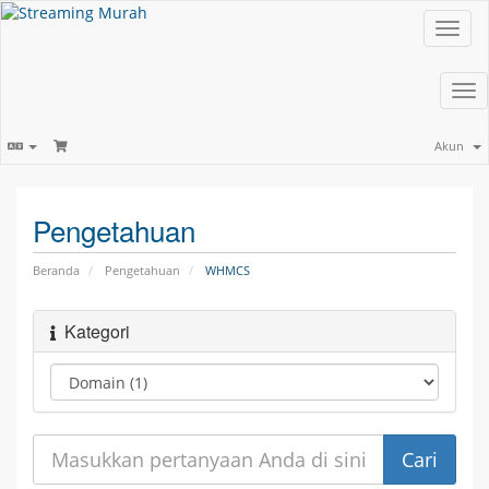
Toggl
navig
Tog
nav
Akun
Pengetahuan
Beranda
Pengetahuan
WHMCS
Kategori