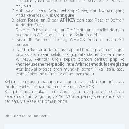
Registrar yakni Setup > Products / Services > Domain
Registrar
Pilih salah satu (atau beberapa) Registar Domain yang
Anda kehendaki. Klik
Configure
Isikan
Reseller ID
dan
API KEY
dari data Reseller Domain
Anda dan Save.
Reseller ID bisa di lihat dari Profile di panel reseller domain,
sedangkan API bisa di lihat dari Settings > API.
Isikan IP Address hosting WHMCS Anda di menu API
tersebut.
Tambahkan cron baru pada cpanel hosting Anda sehingga
proses cron akan selalu mengupdate status Domain pada
WHMCS. Perintah Cron seperti contoh berikut:
php -q
/home/username/public_html/whmcs/modules/registrar
Atur jadwal proses cron mungkin sehari 1 kali saja, atau
lebih efisien maksimal 1x dalam seminggu.
Sekian penjelasan bagaimana dan cara melakukan integrasi
modul reseller domain pada resellerid di WHMCS.
Sangat mudah bukan? kini Anda bisa memproses registrasi
sebuah domain langsung via WHMCS tanpa register manual satu
per satu via Reseller Domain Anda.
1 Users Found This Useful