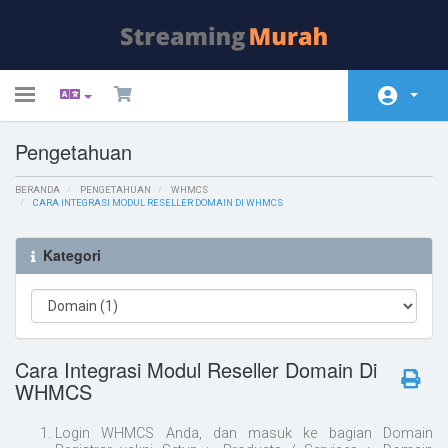
Toggle
navigation
Pengetahuan
Beranda
BERANDA
Toko
PENGETAHUAN
WHMCS
CARA INTEGRASI MODUL RESELLER DOMAIN DI WHMCS
Pengumuman
Kategori
Pengetahuan
Status Server
Hubungi Kami
Cara Integrasi Modul Reseller Domain Di
WHMCS
Login WHMCS Anda, dan masuk ke bagian Domain