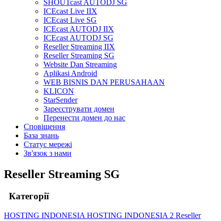
SHOUTcast AUTODJ SG
ICEcast Live IIX
ICEcast Live SG
ICEcast AUTODJ IIX
ICEcast AUTODJ SG
Reseller Streaming IIX
Reseller Streaming SG
Website Dan Streaming
Aplikasi Android
WEB BISNIS DAN PERUSAHAAN
KLICON
StarSender
Зареєструвати домен
Перенести домен до нас
Сповіщення
База знань
Статус мережі
Зв'язок з нами
Reseller Streaming SG
Категорії
HOSTING INDONESIA
HOSTING INDONESIA 2
Reseller