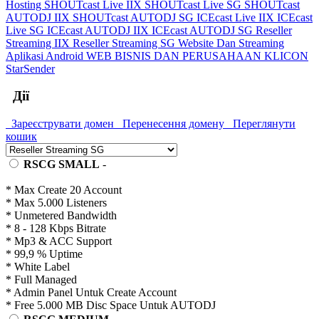
Hosting
SHOUTcast Live IIX
SHOUTcast Live SG
SHOUTcast
AUTODJ IIX
SHOUTcast AUTODJ SG
ICEcast Live IIX
ICEcast
Live SG
ICEcast AUTODJ IIX
ICEcast AUTODJ SG
Reseller
Streaming IIX
Reseller Streaming SG
Website Dan Streaming
Aplikasi Android
WEB BISNIS DAN PERUSAHAAN
KLICON
StarSender
Дії
Зареєструвати домен
Перенесення домену
Переглянути
кошик
RSCG SMALL
-
* Max Create 20 Account
* Max 5.000 Listeners
* Unmetered Bandwidth
* 8 - 128 Kbps Bitrate
* Mp3 & ACC Support
* 99,9 % Uptime
* White Label
* Full Managed
* Admin Panel Untuk Create Account
* Free 5.000 MB Disc Space Untuk AUTODJ