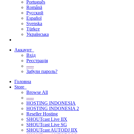
Português
Română
Русский
Español
Svenska
Türkçe
Українська
Аккаунт
Вхід
Реєстрація
-----
Забули пароль?
Головна
Store
Browse All
-----
HOSTING INDONESIA
HOSTING INDONESIA 2
Reseller Hosting
SHOUTcast Live IIX
SHOUTcast Live SG
SHOUTcast AUTODJ IIX