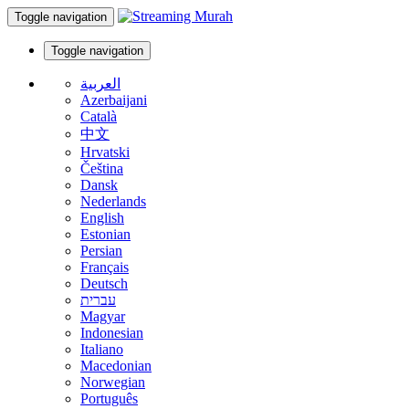
Toggle navigation
Toggle navigation
العربية
Azerbaijani
Català
中文
Hrvatski
Čeština
Dansk
Nederlands
English
Estonian
Persian
Français
Deutsch
עברית
Magyar
Indonesian
Italiano
Macedonian
Norwegian
Português