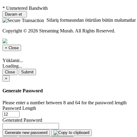
* Unmetered Bandwith
Davam et
Sifariş formasından ötürülən bütün məlumatlar şi
Copyright © 2026 Streaming Murah. All Rights Reserved.
×
Close
Yüklənir...
Loading...
Close
Submit
×
Generate Password
Please enter a number between 8 and 64 for the password length
Password Length
Generated Password
Generate new password