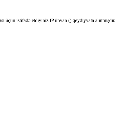
ı üçün istifadə etdiyiniz İP ünvan (
) qeydiyyata alınmışdır.