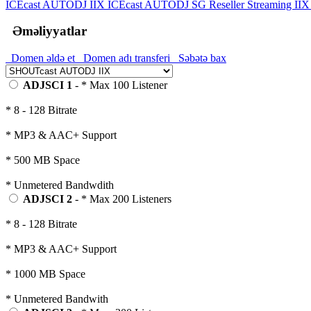
ICEcast AUTODJ IIX
ICEcast AUTODJ SG
Reseller Streaming II
Əməliyyatlar
Domen əldə et
Domen adı transferi
Səbətə bax
ADJSCI 1
- * Max 100 Listener
* 8 - 128 Bitrate
* MP3 & AAC+ Support
* 500 MB Space
* Unmetered Bandwdith
ADJSCI 2
- * Max 200 Listeners
* 8 - 128 Bitrate
* MP3 & AAC+ Support
* 1000 MB Space
* Unmetered Bandwith