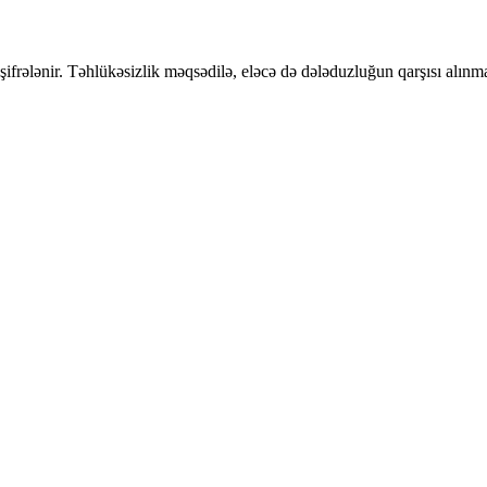
frələnir. Təhlükəsizlik məqsədilə, eləcə də dələduzluğun qarşısı alınmas