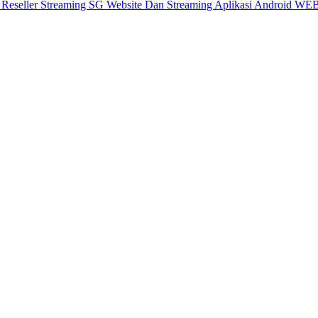
X
Reseller Streaming SG
Website Dan Streaming
Aplikasi Android
WEB