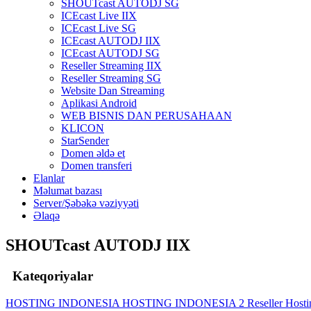
SHOUTcast AUTODJ SG
ICEcast Live IIX
ICEcast Live SG
ICEcast AUTODJ IIX
ICEcast AUTODJ SG
Reseller Streaming IIX
Reseller Streaming SG
Website Dan Streaming
Aplikasi Android
WEB BISNIS DAN PERUSAHAAN
KLICON
StarSender
Domen əldə et
Domen transferi
Elanlar
Məlumat bazası
Server/Şəbəkə vəziyyəti
Əlaqə
SHOUTcast AUTODJ IIX
Kateqoriyalar
HOSTING INDONESIA
HOSTING INDONESIA 2
Reseller Host