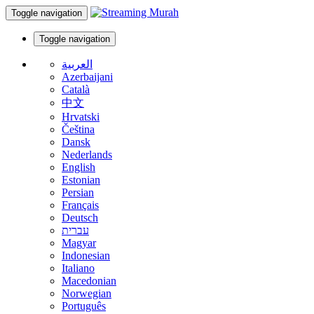
Toggle navigation
Toggle navigation
العربية
Azerbaijani
Català
中文
Hrvatski
Čeština
Dansk
Nederlands
English
Estonian
Persian
Français
Deutsch
עברית
Magyar
Indonesian
Italiano
Macedonian
Norwegian
Português