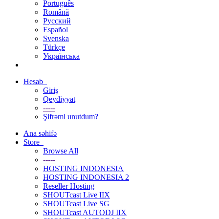
Português
Română
Русский
Español
Svenska
Türkçe
Українська
Hesab
Giriş
Qeydiyyat
-----
Şifrəmi unutdum?
Ana səhifə
Store
Browse All
-----
HOSTING INDONESIA
HOSTING INDONESIA 2
Reseller Hosting
SHOUTcast Live IIX
SHOUTcast Live SG
SHOUTcast AUTODJ IIX