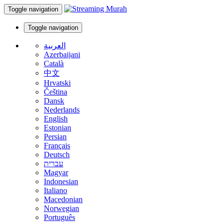
Toggle navigation
Toggle navigation
العربية
Azerbaijani
Català
中文
Hrvatski
Čeština
Dansk
Nederlands
English
Estonian
Persian
Français
Deutsch
עברית
Magyar
Indonesian
Italiano
Macedonian
Norwegian
Português