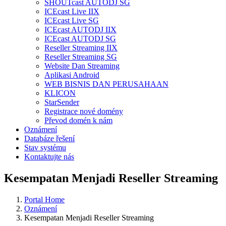
SHOUTcast AUTODJ SG
ICEcast Live IIX
ICEcast Live SG
ICEcast AUTODJ IIX
ICEcast AUTODJ SG
Reseller Streaming IIX
Reseller Streaming SG
Website Dan Streaming
Aplikasi Android
WEB BISNIS DAN PERUSAHAAN
KLICON
StarSender
Registrace nové domény
Převod domén k nám
Oznámení
Databáze řešení
Stav systému
Kontaktujte nás
Kesempatan Menjadi Reseller Streaming
Portal Home
Oznámení
Kesempatan Menjadi Reseller Streaming