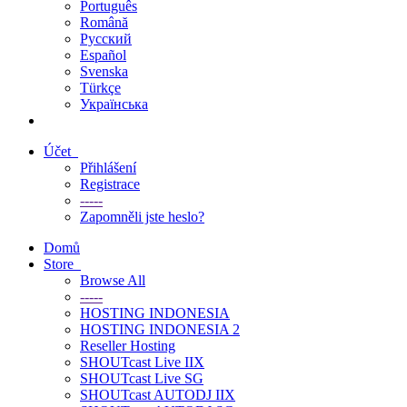
Português
Română
Русский
Español
Svenska
Türkçe
Українська
Účet
Přihlášení
Registrace
-----
Zapomněli jste heslo?
Domů
Store
Browse All
-----
HOSTING INDONESIA
HOSTING INDONESIA 2
Reseller Hosting
SHOUTcast Live IIX
SHOUTcast Live SG
SHOUTcast AUTODJ IIX