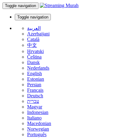
Toggle navigation
Toggle navigation
العربية
Azerbaijani
Català
中文
Hrvatski
Čeština
Dansk
Nederlands
English
Estonian
Persian
Français
Deutsch
עברית
Magyar
Indonesian
Italiano
Macedonian
Norwegian
Português