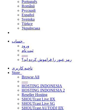
Português
Română
Русский
Español
Svenska
Türkçe
Українська
حساب
ورود
ثبت نام
-----
رمز عبور را فراموش کرده اید؟
ناحیه کاربری
Store
Browse All
-----
HOSTING INDONESIA
HOSTING INDONESIA 2
Reseller Hosting
SHOUTcast Live IIX
SHOUTcast Live SG
SHOUTcast AUTODJ IIX