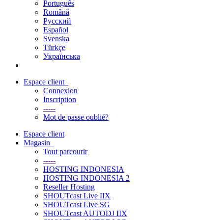
Português
Română
Русский
Español
Svenska
Türkçe
Українська
Espace client
Connexion
Inscription
-----
Mot de passe oublié?
Espace client
Magasin
Tout parcourir
-----
HOSTING INDONESIA
HOSTING INDONESIA 2
Reseller Hosting
SHOUTcast Live IIX
SHOUTcast Live SG
SHOUTcast AUTODJ IIX