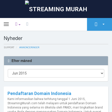
Toggle
navigation
Nyheder
Kundeside
SUPPORT
Store
ANNONCERINGER
Annonceringer
Efter måned
Vidensdatabase
Netværksstatus
Kontakt os
Pendaftaran Domain Indonesia
Kami informasikan bahwa terhitung tanggal 1 Juni 2015,
StreamingMurah.com telah melayani untuk pendaftaran Domain
Indonesia yang selama ini dikelola oleh PANDI, mari tingkatkan brand
usaha Anda dengan menggunakan Domain Indonesia. Untuk syarat