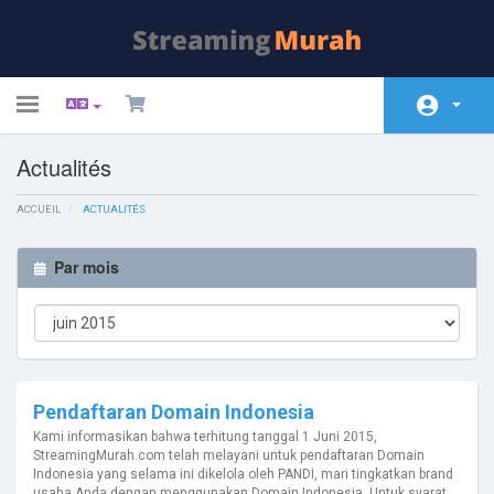
Toggle
navigation
Actualités
Espace client
ACCUEIL
Magasin
ACTUALITÉS
Actualités
Par mois
Base de connaissances
État du réseau
Contactez-nous
Pendaftaran Domain Indonesia
Kami informasikan bahwa terhitung tanggal 1 Juni 2015,
StreamingMurah.com telah melayani untuk pendaftaran Domain
Indonesia yang selama ini dikelola oleh PANDI, mari tingkatkan brand
usaha Anda dengan menggunakan Domain Indonesia. Untuk syarat