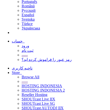
Português
Română
Русский
Español
Svenska
Türkçe
Українська
حساب
ورود
ثبت نام
-----
رمز عبور را فراموش کرده اید؟
ناحیه کاربری
Store
Browse All
-----
HOSTING INDONESIA
HOSTING INDONESIA 2
Reseller Hosting
SHOUTcast Live IIX
SHOUTcast Live SG
SHOUTcast AUTODJ IIX