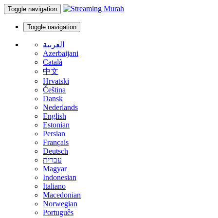
Toggle navigation
Toggle navigation
العربية
Azerbaijani
Català
中文
Hrvatski
Čeština
Dansk
Nederlands
English
Estonian
Persian
Français
Deutsch
עברית
Magyar
Indonesian
Italiano
Macedonian
Norwegian
Português