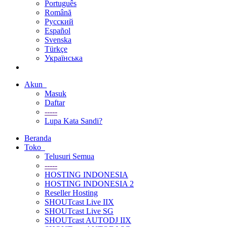
Português
Română
Русский
Español
Svenska
Türkçe
Українська
Akun
Masuk
Daftar
-----
Lupa Kata Sandi?
Beranda
Toko
Telusuri Semua
-----
HOSTING INDONESIA
HOSTING INDONESIA 2
Reseller Hosting
SHOUTcast Live IIX
SHOUTcast Live SG
SHOUTcast AUTODJ IIX