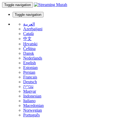
Toggle navigation
Toggle navigation
العربية
Azerbaijani
Català
中文
Hrvatski
Čeština
Dansk
Nederlands
English
Estonian
Persian
Français
Deutsch
עברית
Magyar
Indonesian
Italiano
Macedonian
Norwegian
Português