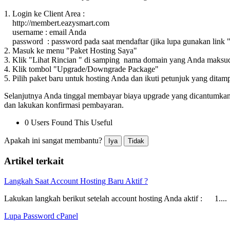
1. Login ke Client Area :
http://membert.eazysmart.com
username : email Anda
password : password pada saat mendaftar (jika lupa gunakan link 
2. Masuk ke menu "Paket Hosting Saya"
3. Klik "Lihat Rincian " di samping nama domain yang Anda maksu
4. Klik tombol "Upgrade/Downgrade Package"
5. Pilih paket baru untuk hosting Anda dan ikuti petunjuk yang ditam
Selanjutnya Anda tinggal membayar biaya upgrade yang dicantumkan 
dan lakukan konfirmasi pembayaran.
0 Users Found This Useful
Apakah ini sangat membantu?
Iya
Tidak
Artikel terkait
Langkah Saat Account Hosting Baru Aktif ?
Lakukan langkah berikut setelah account hosting Anda aktif : 1....
Lupa Password cPanel