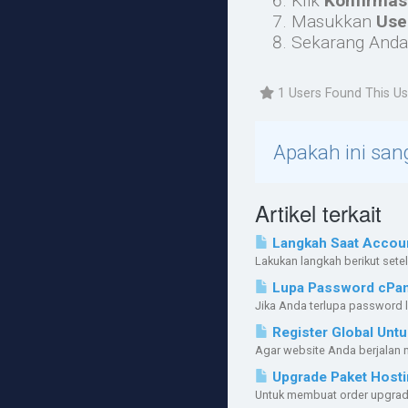
Klik
Konfirmas
Masukkan
Us
Sekarang Anda
1 Users Found This Us
Apakah ini sa
Artikel terkait
Langkah Saat Account
Lakukan langkah berikut sete
Lupa Password cPan
Jika Anda terlupa password l
Register Global Unt
Agar website Anda berjalan 
Upgrade Paket Hosti
Untuk membuat order upgrade l