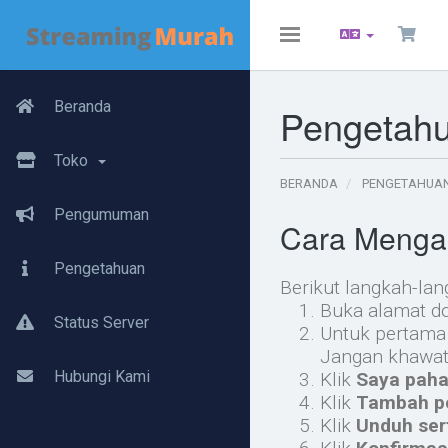
Toggle
navigation
Beranda
Pengetah
Toko
BERANDA
PENGETAHUA
Pengumuman
Cara Menga
Pengetahuan
Berikut langkah-la
Buka alamat d
Status Server
Untuk pertama 
Jangan khawati
Hubungi Kami
Klik
Saya paha
Klik
Tambah p
Klik
Unduh sert