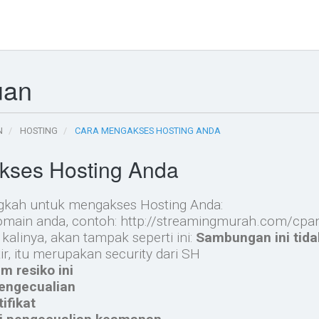
uan
N
HOSTING
CARA MENGAKSES HOSTING ANDA
kses Hosting Anda
ngkah untuk mengakses Hosting Anda:
omain anda, contoh: http://streamingmurah.com/cpa
kalinya, akan tampak seperti ini:
Sambungan ini tida
r, itu merupakan security dari SH
m resiko ini
engecualian
ifikat