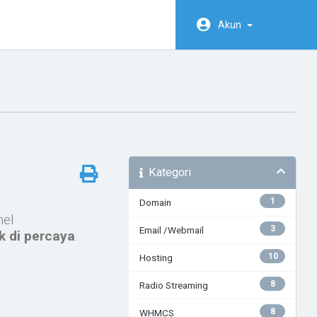
Akun
Kategori
1
Domain
nel
3
Email /Webmail
k di percaya
.
10
Hosting
8
Radio Streaming
8
WHMCS