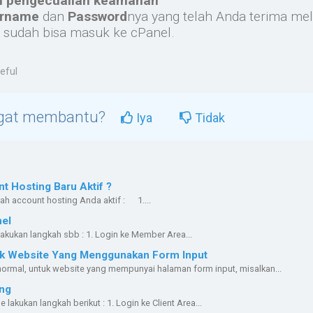
i pengecualian keamanan
ername
dan
Password
nya yang telah Anda terima mel
 sudah bisa masuk ke cPanel.
eful
ngat membantu?
Iya
Tidak
 Hosting Baru Aktif ?
lah account hosting Anda aktif : 1....
el
akukan langkah sbb : 1. Login ke Member Area...
uk Website Yang Menggunakan Form Input
normal, untuk website yang mempunyai halaman form input, misalkan...
ng
akukan langkah berikut : 1. Login ke Client Area...