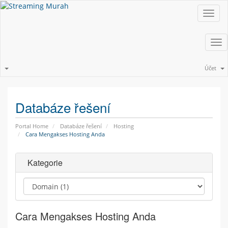
Toggl
navig
Tog
nav
Účet
Databáze řešení
Portal Home
Databáze řešení
Hosting
Cara Mengakses Hosting Anda
Kategorie
Cara Mengakses Hosting Anda