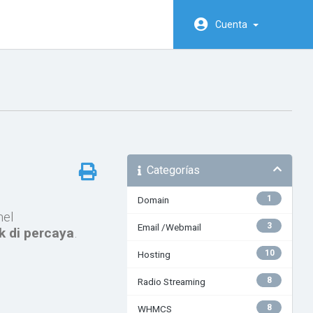
Cuenta
Categorías
1
Domain
nel
3
Email /Webmail
k di percaya
.
10
Hosting
8
Radio Streaming
8
WHMCS