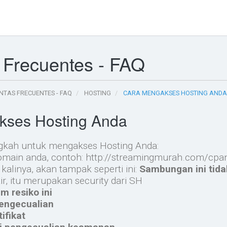
 Frecuentes - FAQ
NTAS FRECUENTES - FAQ
HOSTING
CARA MENGAKSES HOSTING ANDA
kses Hosting Anda
ngkah untuk mengakses Hosting Anda:
omain anda, contoh: http://streamingmurah.com/cpa
kalinya, akan tampak seperti ini:
Sambungan ini tida
r, itu merupakan security dari SH
m resiko ini
engecualian
ifikat