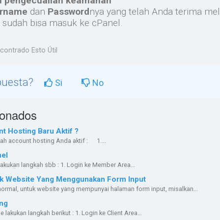
i pengecualian keamanan
ername
dan
Password
nya yang telah Anda terima mel
 sudah bisa masuk ke cPanel.
contrado Esto Útil
spuesta?
Si
No
ionados
 Hosting Baru Aktif ?
lah account hosting Anda aktif : 1....
el
akukan langkah sbb : 1. Login ke Member Area...
uk Website Yang Menggunakan Form Input
normal, untuk website yang mempunyai halaman form input, misalkan...
ng
akukan langkah berikut : 1. Login ke Client Area...