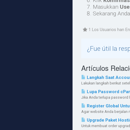
Klik
Konfirmas
Masukkan
Us
Sekarang Anda
1 Los Usuarios han En
¿Fue útil la re
Artículos Relac
Langkah Saat Account
Lakukan langkah berikut sete
Lupa Password cPan
Jika Anda terlupa password l
Register Global Unt
Agar website Anda berjalan 
Upgrade Paket Hosti
Untuk membuat order upgrade l