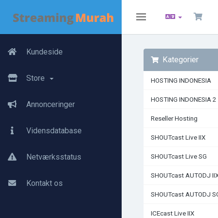
Toggle
navigation
Kundeside
Kategorier
Store
HOSTING INDONESIA
HOSTING INDONESIA 2
Annonceringer
Reseller Hosting
Vidensdatabase
SHOUTcast Live IIX
Netværksstatus
SHOUTcast Live SG
SHOUTcast AUTODJ II
Kontakt os
SHOUTcast AUTODJ S
ICEcast Live IIX