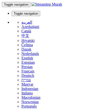
Toggle navigation
Toggle navigation
العربية
Azerbaijani
Català
中文
Hrvatski
Čeština
Dansk
Nederlands
English
Estonian
Persian
Français
Deutsch
עברית
Magyar
Indonesian
Italiano
Macedonian
Norwegian
Português