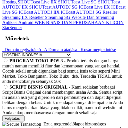
Hosting
SHOUTcast Live IIX
SHOUTcast Live SG
SHOUTcast
AUTODJ IIX
SHOUTcast AUTODJ SG
ICEcast Live IIX
ICEcast
Live SG
ICEcast AUTODJ IIX
ICEcast AUTODJ SG
Reseller
Streaming IIX
Reseller Streaming SG
Website Dan Streaming
Aplikasi Android
WEB BISNIS DAN PERUSAHAAN
KLICON
StarSender
Műveletek
Domain regisztráció
A Domain átadása
Kosár megtekintése
PROGRAM TOKO iPOS 3
- Produk terlaris dengan harga
murah namun memiliki fitur dan kemampuan yang sangat handal.
Cocok sekali untuk digunakan bagi semua jenis toko seperti Mini
Market, Toko Bangunan, Toko Buku, dsb. Terdedia TRIAL untuk
anda mencobanya sebanyak 50x
SCRIPT BISNIS ORIGINAL
- Kami sediakan berbagai
Script Bisnis Original demi membangun usaha Anda. Semua script
ini adalah asli yang diperoleh dari pembuatnya dan dapat diperjual
belikan dengan bebas. Untuk mendapatkannya di tempat lain Anda
harus mengeluarkan biaya yang tidak sedikit, namun di website ini
Anda cukup membayarnya dengan murah sekali saja.
Folytatás
Ezt a megrendelőlapot biztonságos