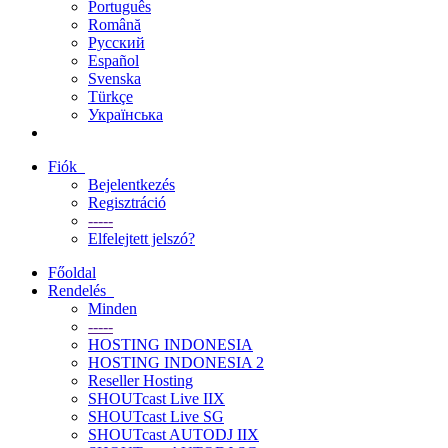
Português
Română
Русский
Español
Svenska
Türkçe
Українська
Fiók
Bejelentkezés
Regisztráció
-----
Elfelejtett jelszó?
Főoldal
Rendelés
Minden
-----
HOSTING INDONESIA
HOSTING INDONESIA 2
Reseller Hosting
SHOUTcast Live IIX
SHOUTcast Live SG
SHOUTcast AUTODJ IIX