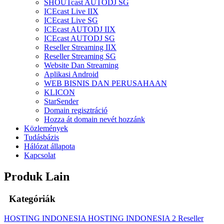
SHOUTcast AUTODJ SG
ICEcast Live IIX
ICEcast Live SG
ICEcast AUTODJ IIX
ICEcast AUTODJ SG
Reseller Streaming IIX
Reseller Streaming SG
Website Dan Streaming
Aplikasi Android
WEB BISNIS DAN PERUSAHAAN
KLICON
StarSender
Domain regisztráció
Hozza át domain nevét hozzánk
Közlemények
Tudásbázis
Hálózat állapota
Kapcsolat
Produk Lain
Kategóriák
HOSTING INDONESIA
HOSTING INDONESIA 2
Reseller