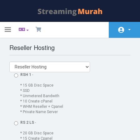
Toggle
navigation
Reseller Hosting
Espace client
Magasin
Actualités
RSH 1
-
Base de connaissances
* 15 GB Disc Space
* SSD
* Unmetered Bandwith
État du réseau
* 10 Create cPanel
* WHM Reseller + Cpanel
Contactez-nous
* Private Name Server
RS 2 LS
-
* 20 GB Disc Space
* 15 Create Cpanel