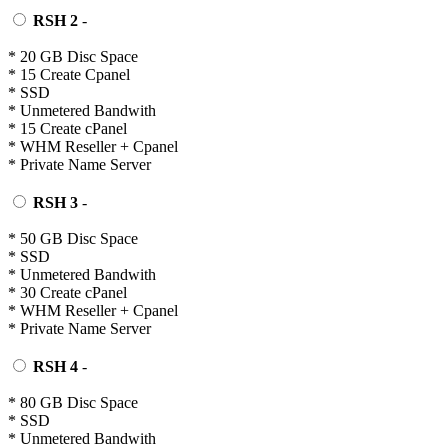
RSH 2
-
* 20 GB Disc Space
* 15 Create Cpanel
* SSD
* Unmetered Bandwith
* 15 Create cPanel
* WHM Reseller + Cpanel
* Private Name Server
RSH 3
-
* 50 GB Disc Space
* SSD
* Unmetered Bandwith
* 30 Create cPanel
* WHM Reseller + Cpanel
* Private Name Server
RSH 4
-
* 80 GB Disc Space
* SSD
* Unmetered Bandwith