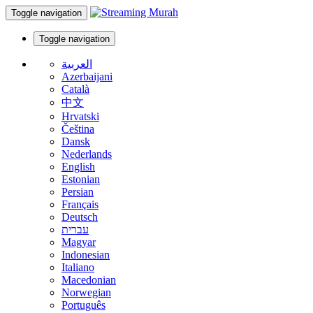
Toggle navigation
Toggle navigation
العربية
Azerbaijani
Català
中文
Hrvatski
Čeština
Dansk
Nederlands
English
Estonian
Persian
Français
Deutsch
עברית
Magyar
Indonesian
Italiano
Macedonian
Norwegian
Português