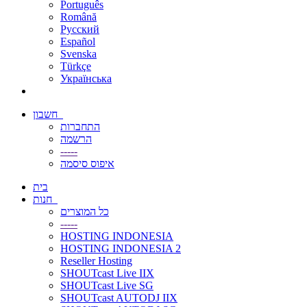
Português
Română
Русский
Español
Svenska
Türkçe
Українська
חשבון
התחברות
הרשמה
-----
איפוס סיסמה
בית
חנות
כל המוצרים
-----
HOSTING INDONESIA
HOSTING INDONESIA 2
Reseller Hosting
SHOUTcast Live IIX
SHOUTcast Live SG
SHOUTcast AUTODJ IIX