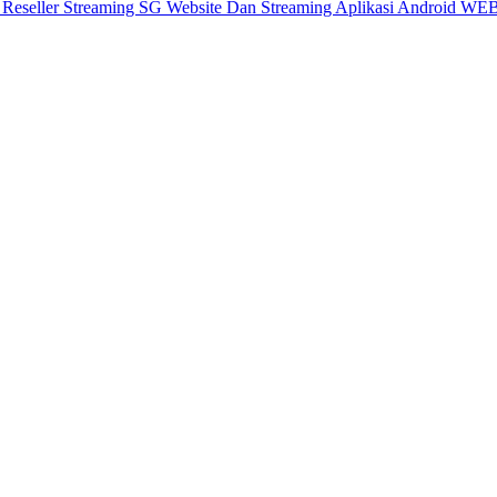
X
Reseller Streaming SG
Website Dan Streaming
Aplikasi Android
WEB