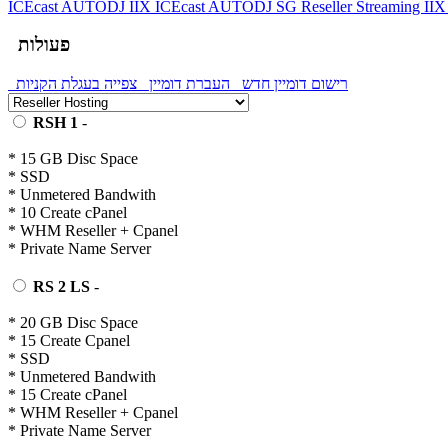
ICEcast AUTODJ IIX
ICEcast AUTODJ SG
Reseller Streaming II
פעולות
רישום דומיין חדש
העברת דומיין
צפייה בעגלת הקניות
RSH 1
-
* 15 GB Disc Space
* SSD
* Unmetered Bandwith
* 10 Create cPanel
* WHM Reseller + Cpanel
* Private Name Server
RS 2 LS
-
* 20 GB Disc Space
* 15 Create Cpanel
* SSD
* Unmetered Bandwith
* 15 Create cPanel
* WHM Reseller + Cpanel
* Private Name Server