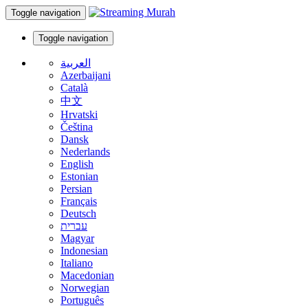
Toggle navigation
Toggle navigation
العربية
Azerbaijani
Català
中文
Hrvatski
Čeština
Dansk
Nederlands
English
Estonian
Persian
Français
Deutsch
עברית
Magyar
Indonesian
Italiano
Macedonian
Norwegian
Português