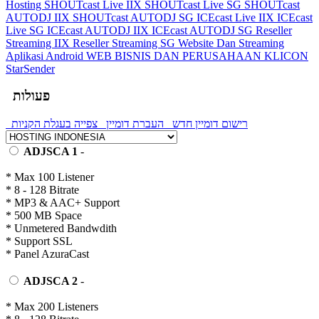
Hosting
SHOUTcast Live IIX
SHOUTcast Live SG
SHOUTcast
AUTODJ IIX
SHOUTcast AUTODJ SG
ICEcast Live IIX
ICEcast
Live SG
ICEcast AUTODJ IIX
ICEcast AUTODJ SG
Reseller
Streaming IIX
Reseller Streaming SG
Website Dan Streaming
Aplikasi Android
WEB BISNIS DAN PERUSAHAAN
KLICON
StarSender
פעולות
רישום דומיין חדש
העברת דומיין
צפייה בעגלת הקניות
ADJSCA 1
-
* Max 100 Listener
* 8 - 128 Bitrate
* MP3 & AAC+ Support
* 500 MB Space
* Unmetered Bandwdith
* Support SSL
* Panel AzuraCast
ADJSCA 2
-
* Max 200 Listeners