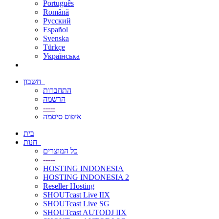
Português
Română
Русский
Español
Svenska
Türkçe
Українська
חשבון
התחברות
הרשמה
-----
איפוס סיסמה
בית
חנות
כל המוצרים
-----
HOSTING INDONESIA
HOSTING INDONESIA 2
Reseller Hosting
SHOUTcast Live IIX
SHOUTcast Live SG
SHOUTcast AUTODJ IIX