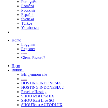
Português
Română
Русский
Español
Svenska
Türkçe
Українська
Konto
Logg inn
Registrer
-----
Glemt Passord?
Hjem
Butikk
Bla gjennom alle
-----
HOSTING INDONESIA
HOSTING INDONESIA 2
Reseller Hosting
SHOUTcast Live IIX
SHOUTcast Live SG
SHOUTcast AUTODJ IIX