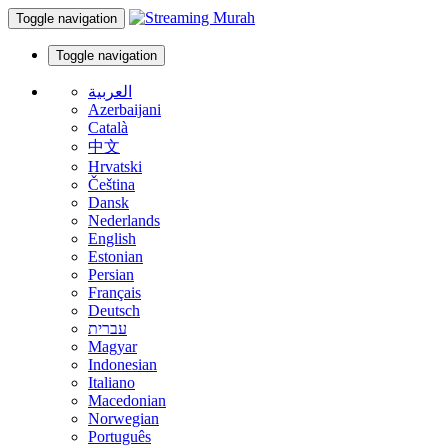
Toggle navigation
Toggle navigation
العربية
Azerbaijani
Català
中文
Hrvatski
Čeština
Dansk
Nederlands
English
Estonian
Persian
Français
Deutsch
עברית
Magyar
Indonesian
Italiano
Macedonian
Norwegian
Português