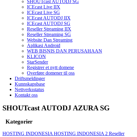
SHOUTcast AUTODJ SG
ICEcast Live IIX
ICEcast Live SG
ICEcast AUTODJ IIX
ICEcast AUTODJ SG
Reseller Streaming IIX
Reseller Streaming SG
Website Dan Streaming
Aplikasi Android
WEB BISNIS DAN PERUSAHAAN
KLICON
StarSender
Registrer et nytt domene
Overføre domener til oss
Driftsmeldinger
Kunnskapsbase
Nettverksstatus
Kontakt oss
SHOUTcast AUTODJ AZURA SG
Kategorier
HOSTING INDONESIA
HOSTING INDONESIA 2
Reseller