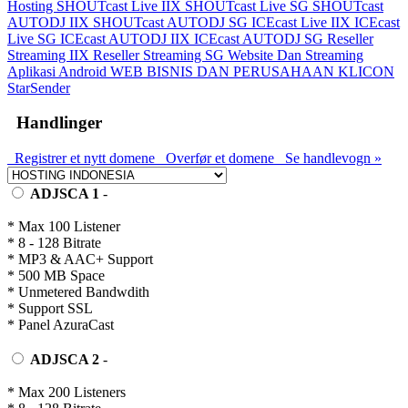
Hosting
SHOUTcast Live IIX
SHOUTcast Live SG
SHOUTcast
AUTODJ IIX
SHOUTcast AUTODJ SG
ICEcast Live IIX
ICEcast
Live SG
ICEcast AUTODJ IIX
ICEcast AUTODJ SG
Reseller
Streaming IIX
Reseller Streaming SG
Website Dan Streaming
Aplikasi Android
WEB BISNIS DAN PERUSAHAAN
KLICON
StarSender
Handlinger
Registrer et nytt domene
Overfør et domene
Se handlevogn »
ADJSCA 1
-
* Max 100 Listener
* 8 - 128 Bitrate
* MP3 & AAC+ Support
* 500 MB Space
* Unmetered Bandwdith
* Support SSL
* Panel AzuraCast
ADJSCA 2
-
* Max 200 Listeners